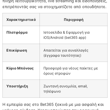
πλήρη λειτουργικότητα, live streaming και ειδοποιήσεις,
επιτρέποντάς σας να στοιχηματίζετε από οπουδήποτε.
Χαρακτηριστικό
Περιγραφή
Πλατφόρμα
Ιστοσελίδα & Εφαρμογή για
iOS/Android (bet365 app)
Επικύρωση
Απαιτείται για συναλλαγές
(έγγραφα ταυτότητας)
Κύριο Μπόνους
Προσφορά για νέους παίκτες με
όρους στροφών
Υποστήριξη
Ζωντανή συνομιλία, email,
τηλέφωνο
Η εμπειρία σας στο Bet365 ξεκινά με μια ασφαλή και