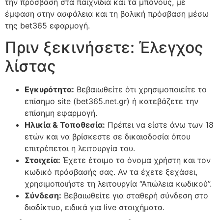
την πρόσβαση στα παιχνίδια και τα μπόνους, με
έμφαση στην ασφάλεια και τη βολική πρόσβαση μέσω
της bet365 εφαρμογή.
Πριν ξεκινήσετε: Έλεγχος
λίστας
Εγκυρότητα:
Βεβαιωθείτε ότι χρησιμοποιείτε το
επίσημο site (bet365.net.gr) ή κατεβάζετε την
επίσημη εφαρμογή.
Ηλικία & Τοποθεσία:
Πρέπει να είστε άνω των 18
ετών και να βρίσκεστε σε δικαιοδοσία όπου
επιτρέπεται η λειτουργία του.
Στοιχεία:
Έχετε έτοιμο το όνομα χρήστη και τον
κωδικό πρόσβασής σας. Αν τα έχετε ξεχάσει,
χρησιμοποιήστε τη λειτουργία “Απώλεια κωδικού”.
Σύνδεση:
Βεβαιωθείτε για σταθερή σύνδεση στο
διαδίκτυο, ειδικά για live στοιχήματα.